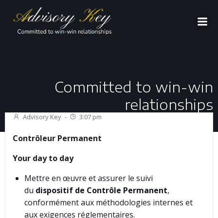
Aller
au
contenu
Committed to win-win
relationships
Advisory Key
-
3:07 pm
Contrôleur Permanent
Your day to day
Mettre en œuvre et assurer le suivi
du
dispositif de Contrôle Permanent
,
conformément aux méthodologies internes et
aux exigences réglementaires.